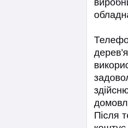
виробн
обладна
Телефо
дерев
викори
задов
здійсн
домовл
Після т
коштує