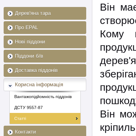
Він ма
Дерев'яна тара
створю
Про EPAL
Кому 
Нові піддони
проду
Піддони б/в
дерев'
Доставка піддонів
зберіг
продук
Корисна інформація
Вантажопідйомність піддонів
пошкодж
ДСТУ 9557-87
Він мо
Статті
кріпиль
Контакти