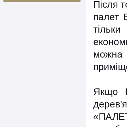
Після т
палет 
тільки
економ
можна
приміще
Якщо В
дерев'
«ПАЛЕ