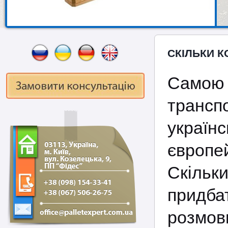
СКІЛЬКИ 
Самою 
трансп
украї
європе
Скільк
придба
розмов