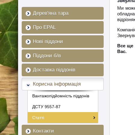
зверта
Ми може
Дерев'яна тара
обладнан
відрізня
Про EPAL
Компані
Звернувш
Нові піддони
Все ще 
Вас.
Піддони б/в
Доставка піддонів
Корисна інформація
Вантажопідйомність піддонів
ДСТУ 9557-87
Статті
Контакти