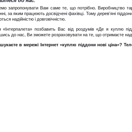
йтеся до нас.
мо запропонувати Вам саме те, що потрібно. Виробництво тар
ні, за яким працюють досвідчені фахівці. Тому дерев'яні піддони
ються надійністю і довговічністю.
я «Інтерпалета» позбавить Вас від роздумів «Де я куплю підд
ись до нас, Ви зможете розраховувати на те, що отримаєте наді
шукаєте в мережі Інтернет «куплю піддони нові ціна»? Тел