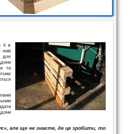
 її в
 нові
у для
ддони
ни та
атьма
ються
панія
льним
адати
ддони
є», але ще не знаєте, де це зробити, то