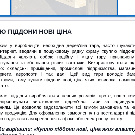
Ю ПІДДОНИ НОВІ ЦІНА
ким у виробництві необхідна дерев'яна тара, часто шукають
Інтернет, вводячи в пошуковому рядку фразу «куплю піддони
Піддони являють собою надійну і міцну тару, призначен
ртування та зберігання різних вантажів. Використовуються пі
о: складські приміщення, промислові підприємства, магази
ркети, аеропорти і так далі. Цей вид тари володіє баг
ствами, тому купити піддони нові, ціна яких невисока, намага
ато.
ило, піддони виробляються певних розмірів, проте, наша ком
пропонувати виготовлення дерев'яної тари за індивідуа
нням. Це дозволяє задовольнити всі вимоги замовника та н
ну продукцію. Для оформлення замовлення на нестандартні пі
о надіслати нам креслення на факс або електронну пошту.
и вирішили: «Куплю піддони нові, ціна яких влашту