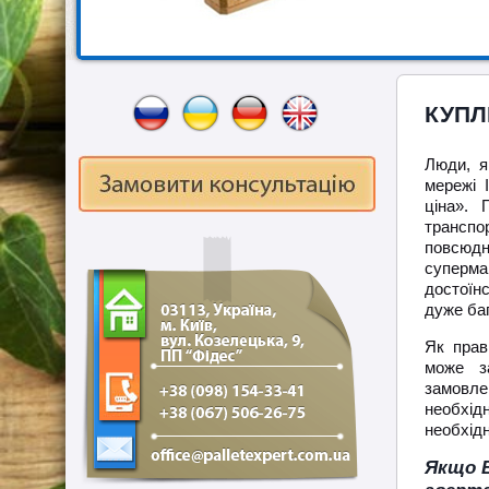
КУПЛ
Люди, я
мережі 
ціна». 
транспо
повсюдн
суперма
достоїн
дуже баг
Як прав
може за
замовле
необхід
необхідн
Якщо В