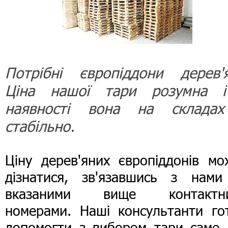
Потрібні європіддони дерев'я
Ціна нашої тари розумна 
наявності вона на склада
стабільно.
Ціну дерев'яних європіддонів мо
дізнатися, зв'язавшись з нами
вказаними вище контактн
номерами. Наші консультанти гот
допомогти з вибором тари саме 