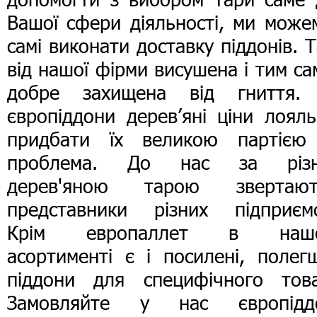
Вашої сфери діяльності, ми може
самі виконати доставку піддонів. 
від нашої фірми висушена і тим с
добре захищена від гниття.
європіддони дерев’яні ціни лояль
придбати їх великою партією
проблема. До нас за різ
дерев'яною тарою звертают
представники різних підприємс
Крім европаллет в наш
асортименті є і посилені, полег
піддони для специфічного това
Замовляйте у нас європідд