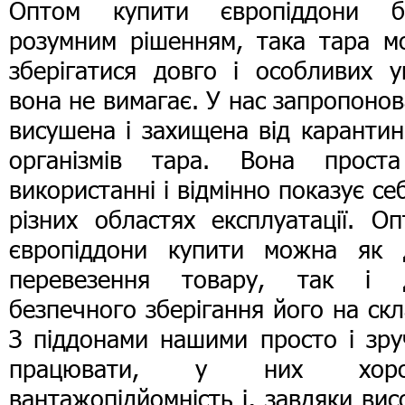
Оптом купити європіддони б
розумним рішенням, така тара м
зберігатися довго і особливих у
вона не вимагає. У нас запропоно
висушена і захищена від каранти
організмів тара. Вона прост
використанні і відмінно показує се
різних областях експлуатації. О
європіддони купити можна як 
перевезення товару, так і 
безпечного зберігання його на скл
З піддонами нашими просто і зру
працювати, у них хор
вантажопідйомність і, завдяки вис