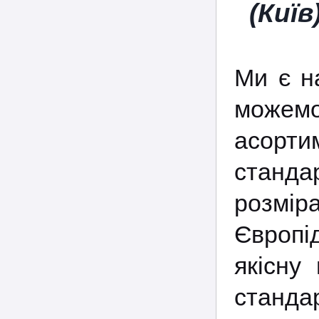
(Киї
Ми є н
можем
асорт
станда
розміра
Європід
якісну
станда