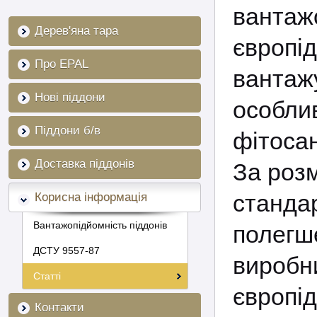
ванта
Дерев'яна тара
європід
Про EPAL
вантаж
Нові піддони
особл
Піддони б/в
фітосан
Доставка піддонів
За розм
станд
Корисна інформація
Вантажопідйомність піддонів
полег
ДСТУ 9557-87
виробн
Статті
європід
Контакти