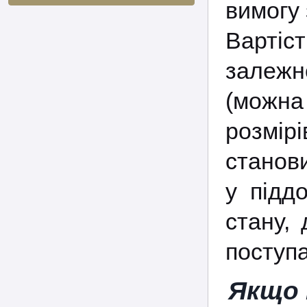
вимогу
Вартіс
залежно
(можна
розмірі
станови
у підд
стану,
поступа
Якщо 