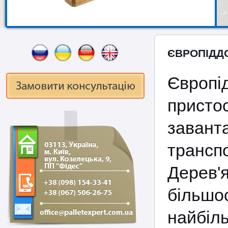
ЄВРОПІДДО
Європі
присто
завант
тран
Дерев
більшо
найбіл