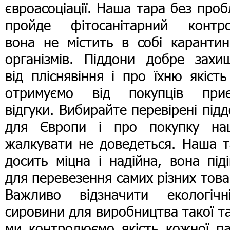
євроасоціації. Наша тара без про
пройде фітосанітарний контро
вона не містить в собі карантин
організмів. Піддони добре захищ
від пліснявіння і про їхню якіст
отримуємо від покупців приє
відгуки. Вибирайте перевірені під
для Європи і про покупку на
жалкувати не доведеться. Наша т
досить міцна і надійна, вона під
для перевезення самих різних това
Важливо відзначити екологічні
сировини для виробництва такої т
ми контролюємо якість кожної па