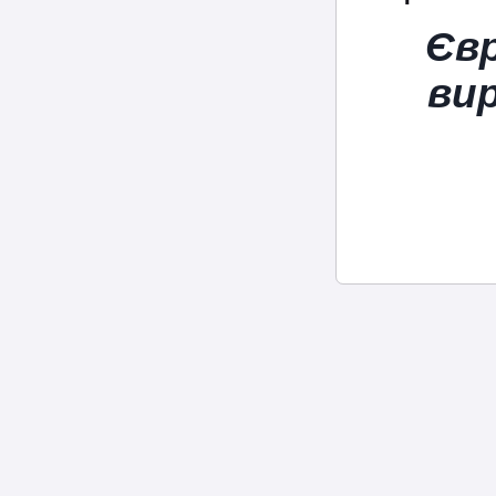
Євр
ви