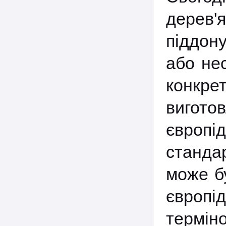
дерев'
піддон
або не
конкрет
вигото
європі
станда
може бу
європ
термін