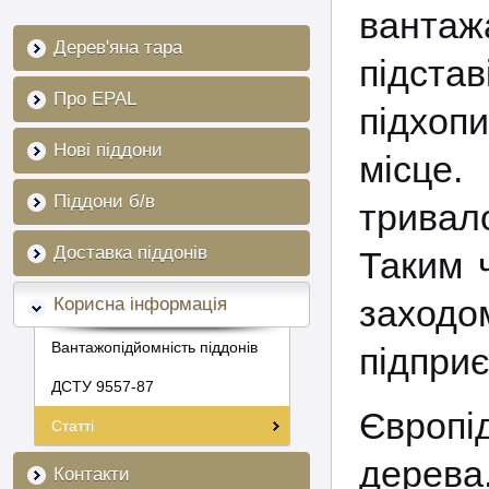
вантаж
Дерев'яна тара
підста
Про EPAL
підхопи
Нові піддони
місце.
Піддони б/в
тривал
Доставка піддонів
Таким 
заход
Корисна інформація
Вантажопідйомність піддонів
підприє
ДСТУ 9557-87
Європі
Статті
дерева
Контакти