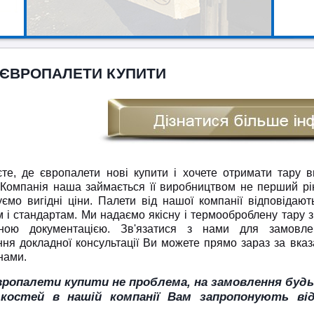
 ЄВРОПАЛЕТИ КУПИТИ
те, де європалети нові купити і хочете отримати тару в
 Компанія наша займається її виробництвом не перший рік
ємо вигідні ціни. Палети від нашої компанії відповідают
 і стандартам. Ми надаємо якісну і термооброблену тару з
дною документацією. Зв'язатися з нами для замовле
ня докладної консультації Ви можете прямо зараз за вка
нами.
вропалети купити не проблема, на замовлення будь
ькостей в нашій компанії Вам запропонують від