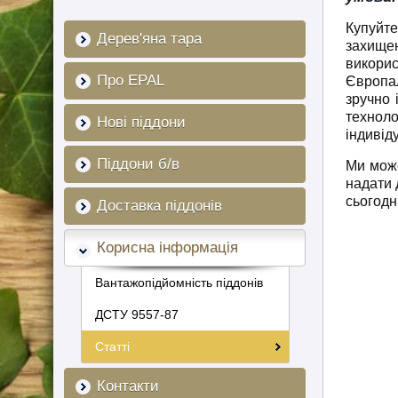
Купуйте
Дерев'яна тара
захищен
викори
Про EPAL
Європал
зручно 
техноло
Нові піддони
індивід
Піддони б/в
Ми може
надати 
сьогодн
Доставка піддонів
Корисна інформація
Вантажопідйомність піддонів
ДСТУ 9557-87
Статті
Контакти