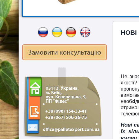
НОВІ
Не знає
якості?
пропону
вимогам
необхі
отриман
телефо
Нові є
їх кіл
умови.