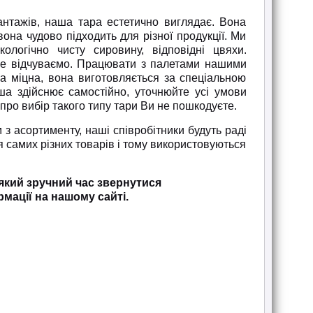
антажів, наша тара естетично виглядає. Вона
 вона чудово підходить для різної продукції. Ми
логічно чисту сировину, відповідні цвяхи.
 не відчуваємо. Працювати з палетами нашими
а міцна, вона виготовляється за спеціальною
ша здійснює самостійно, уточнюйте усі умови
про вибір такого типу тари Ви не пошкодуєте.
 з асортименту, наші співробітники будуть раді
я самих різних товарів і тому використовуються
який зручний час звернутися
мації на нашому сайті.