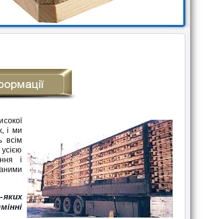
исокої
, і ми
ь всім
 усією
ння і
заними
-яких
мінні