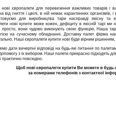
 нові європалети для перевезення важливих товарів і в
а від гниття і цвілі, в ній немає карантинних організмів, і
стовуємо для виробництва тари насправді якісну та еко
ети нові купити може кожен, дефіциту в якісній тарі ми
і просто, вони чудово виконують свою функцію. Наша тар
гією на сучасному обладнанні. Доставку палет фірма на
уально. Наші європалети купити нові буде вірним рішенням, 
мо дати вичерпні відповіді на будь-які питання по палетам
допомогу з їх вибором. Наші палети прекрасно підходять дл
і практично повсюдно.
Щоб нові європалети купити Ви можете в будь-
за номерами телефонів з контактної інфор