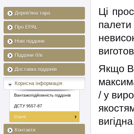
Ці прос
Дерев'яна тара
палети
Про EPAL
невис
Нові піддони
вигото
Піддони б/в
Якщо Ви
Доставка піддонів
максима
Корисна інформація
/ у вир
Вантажопідйомність піддонів
якостя
ДСТУ 9557-87
Статті
вигідна
Контакти