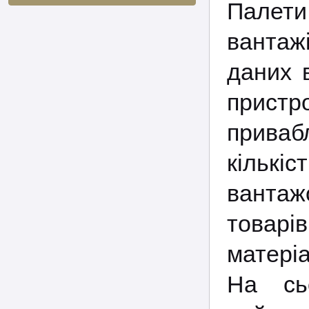
Палети
вантаж
даних 
пристро
приваб
кіль
вантаж
товарі
матері
На сь