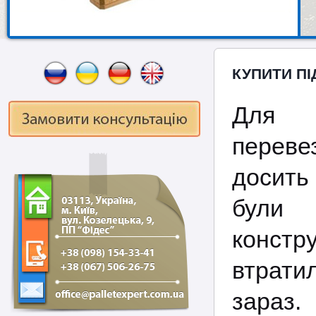
КУПИТИ ПІ
Для м
переве
досить 
були
констр
втрати
зараз.