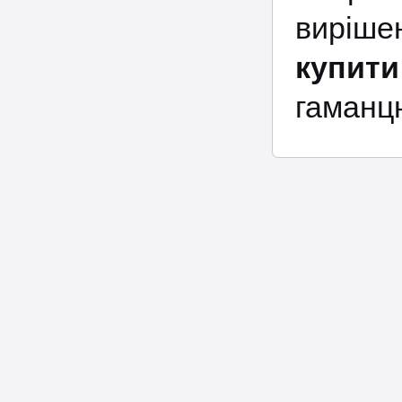
виріше
купити
гаманцю