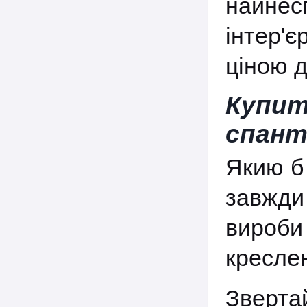
найне
інтер'є
ціною д
Купи
спант
Якию б
завжди
вироб
креслен
Зверта