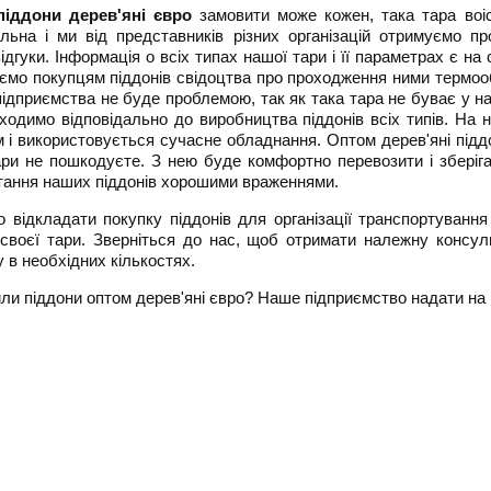
іддони дерев'яні євро
замовити може кожен, така тара воі
альна і ми від представників різних організацій отримуємо пр
ідгуки. Інформація о всіх типах нашої тари і її параметрах є на с
ємо покупцям піддонів свідоцтва про проходження ними термооб
ідприємства не буде проблемою, так як така тара не буває у нас
дходимо відповідально до виробництва піддонів всіх типів. На
 і використовується сучасне обладнання. Оптом дерев'яні підд
ари не пошкодуєте. З нею буде комфортно перевозити і зберіга
тання наших піддонів хорошими враженнями.
о відкладати покупку піддонів для організації транспортуванн
 своєї тари. Зверніться до нас, щоб отримати належну консул
 в необхідних кількостях.
ли піддони оптом дерев'яні євро? Наше підприємство надати на в