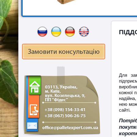
ПІДД
Для зам
підпри
виробниц
кожної п
надійна,
нею мож
сайті.
Потрі
покупк
коротк