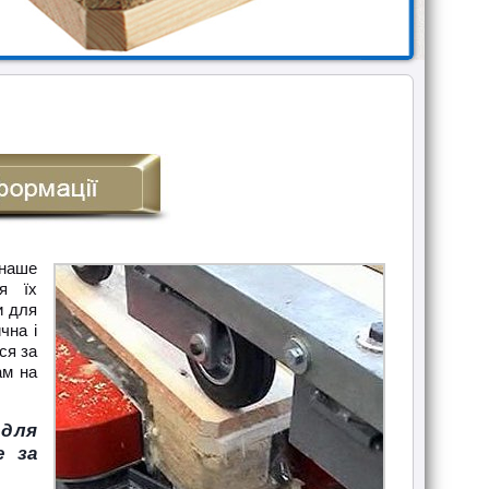
наше
я їх
и для
чна і
ся за
ам на
 для
е за