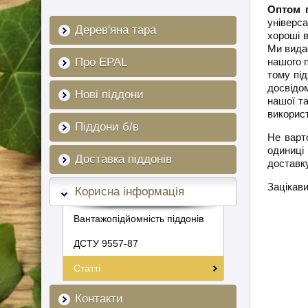
Оптом п
універс
Дерев'яна тара
хороші в
Ми вида
Про EPAL
нашого п
тому пі
досвідом
Нові піддони
нашої т
викорис
Піддони б/в
Не варт
одиниці
Доставка піддонів
доставку
Зацікави
Корисна інформація
Вантажопідйомність піддонів
ДСТУ 9557-87
Статті
Контакти