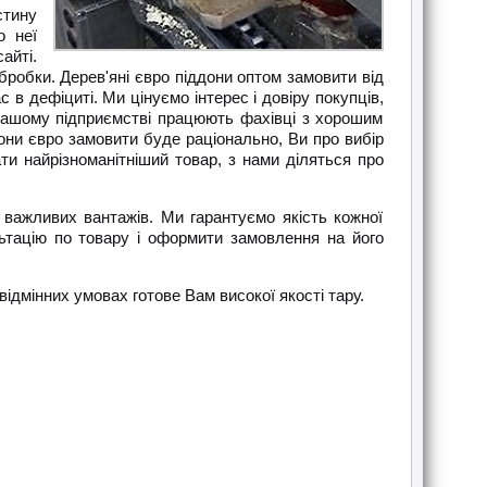
стину
о неї
айті.
робки. Дерев'яні євро піддони оптом замовити від
 в дефіциті. Ми цінуємо інтерес і довіру покупців,
 нашому підприємстві працюють фахівці з хорошим
они євро замовити буде раціонально, Ви про вибір
ти найрізноманітніший товар, з нами діляться про
я важливих вантажів. Ми гарантуємо якість кожної
ьтацію по товару і оформити замовлення на його
ідмінних умовах готове Вам високої якості тару.