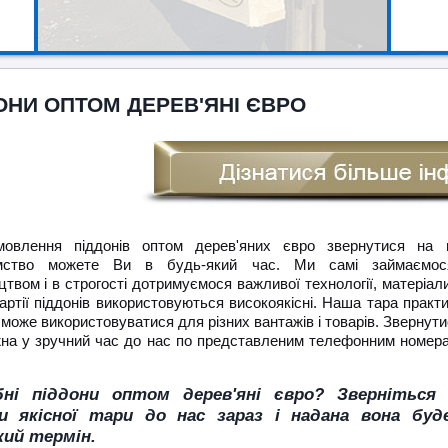
ОНИ ОПТОМ ДЕРЕВ'ЯНІ ЄВРО
овлення піддонів оптом дерев'яних євро звернутися на 
ємство можете Ви в будь-який час. Ми самі займаємос
твом і в строгості дотримуємося важливої ​​технології, матеріал
артії піддонів використовуються високоякісні. Наша тара практи
 може використовуватися для різних вантажів і товарів. Звернути
на у зручний час до нас по представленим телефонним номер
бні піддони оптом дерев'яні євро? Зверніться
и якісної тари до нас зараз і надана вона буд
ий термін.