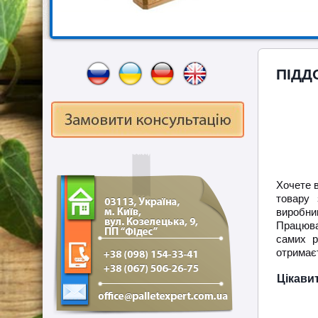
ПІДД
Хочете 
товару
виробни
Працюва
самих р
отримає
Цікави