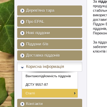
За
підд
продукц
Дерев'яна тара
стабіль
викорис
достави
Про EPAL
Піддон 
піддоні
Нові піддони
Перекона
За підд
Піддони б/в
забезпе
клієнтів
Доставка піддонів
Корисна інформація
Вантажопідйомність піддонів
ДСТУ 9557-87
Статті
Контакти