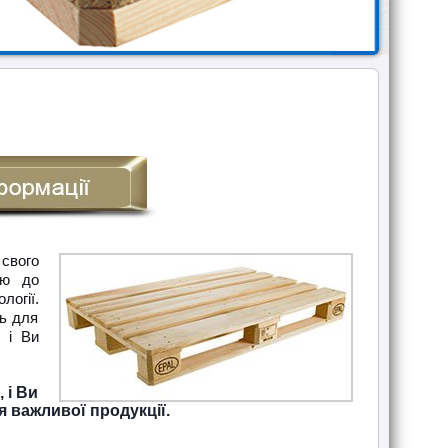
 свого
ою до
огії.
ть для
, і Ви
 і Ви
важливої ​​продукції.