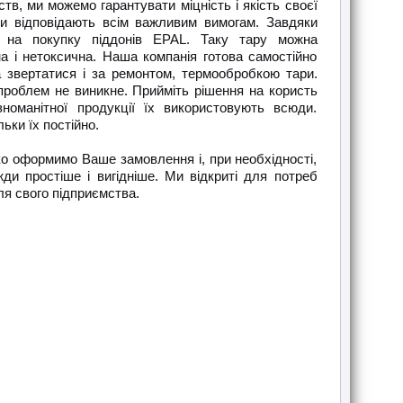
в, ми можемо гарантувати міцність і якість своєї
они відповідають всім важливим вимогам. Завдяки
 на покупку піддонів EPAL. Таку тару можна
на і нетоксична. Наша компанія готова самостійно
 звертатися і за ремонтом, термообробкою тари.
проблем не виникне. Прийміть рішення на користь
ізноманітної продукції їх використовують всюди.
ьки їх постійно.
о оформимо Ваше замовлення і, при необхідності,
ди простіше і вигідніше. Ми відкриті для потреб
ля свого підприємства.