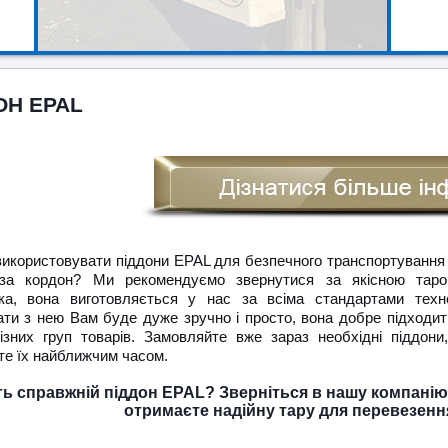
ОН EPAL
використовувати піддони EPAL для безпечного транспортування
 за кордон? Ми рекомендуємо звернутися за якісною тар
ка, вона виготовляється у нас за всіма стандартами технол
ти з нею Вам буде дуже зручно і просто, вона добре підходи
ізних груп товарів. Замовляйте вже зараз необхідні піддони
те їх найближчим часом.
ть справжній піддон EPAL? Зверніться в нашу компанію,
отримаєте надійну тару для перевезення 