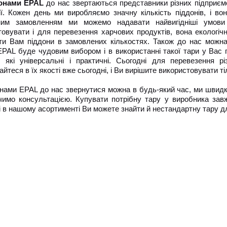
онами EPAL
до нас звертаються представники різних підприємст
ії. Кожен день ми виробляємо значну кількість піддонів, і в
ним замовленням ми можемо надавати найвигідніші умови
товувати і для перевезення харчових продуктів, вона екологіч
ти Вам піддони в замовлених кількостях. Також до нас можна
EPAL буде чудовим вибором і в використанні такої тари у Вас 
в, які універсальні і практичні. Сьогодні для перевезення р
йтеся в їх якості вже сьогодні, і Ви вирішите використовувати тіл
онами EPAL до нас звернутися можна в будь-який час, ми швидк
чимо консультацією. Купувати потрібну тару у виробника завж
 і в нашому асортименті Ви можете знайти й нестандартну тару д