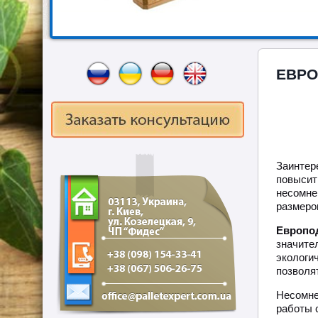
ЕВРО
Заинтер
повысит
несомне
размеров
Европо
значите
экологи
позволя
Несомн
работы с