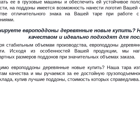
жать ее в грузовые машины и обеспечить ей устойчивое пол
сти, на поддоны имеется возможность нанести логотип Вашей 
стве отличительного знака на Вашей таре при работе с
ниями.
нируете европоддоны деревянные новые купить?
качеством и идеально подходят для пос
ря стабильным объемам производства, европоддоны деревян
сти. Исходя из особенностей Вашей продукции, мы наго
артных размеров поддонов при значительных объемах заказа.
имо европоддоны деревянные новые купить? Наша тара изг
там качества и мы ручаемся за ее достойную грузоподъемно
склада, купив лучшие поддоны, стоимость которых справедлива.