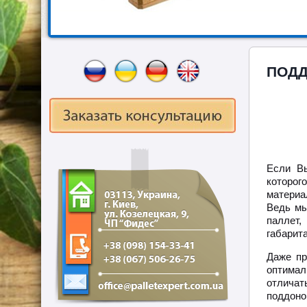
ПОДД
Если Вы
которог
материа
Ведь мы
паллет,
габарита
Даже пр
оптимал
отличат
поддон