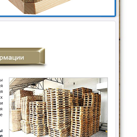
Вы
я
я
х
ми
ия
же
ы
е