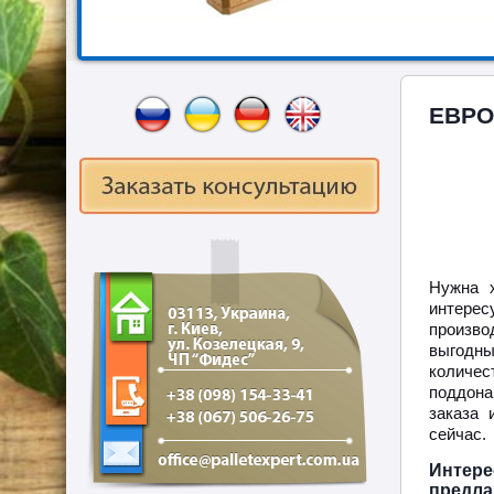
ЕВРО
Нужна х
интер
произв
выгодн
количес
поддона
заказа 
сейчас.
Интер
предла