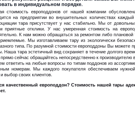
овать в индивидуальном порядке.
ая стоимость европоддонов от нашей компании обусловлен
дится на предприятии во внушительных количествах каждый
оциации тара присутствует у нас стабильно. Мы от довольны
м приятные отклики. У нас умеренная стоимость на европ
ятельно. К нам можно обращаться за ремонтом либо плановой 
приемлемые. Мы изготавливаем тару из экологически безопас
разного типа. По разумной стоимости европоддоны Вы можете п
ы. Наша тара эстетичный вид сохраняет в течение долгого вре
и прямо сейчас обращайтесь непосредственно к производителю 
м ответить на любые вопросы по типам поддонов из ассортим
ным номерам. Мы каждого покупателя обеспечиваем нужной
 и выбор своих клиентов.
ся качественный европоддон? Стоимость нашей тары адек
ет.