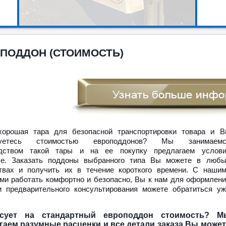
ПОДДОН (СТОИМОСТЬ)
орошая тара для безопасной транспортировки товара и 
есуетесь стоимостью европоддонов? Мы занимаемс
одством такой тары и на ее покупку предлагаем услови
ые. Заказать поддоны выбранного типа Вы можете в любы
твах и получить их в течение короткого времени. С наши
ми работать комфортно и безопасно, Вы к нам для оформлен
и предварительного консультирования можете обратиться у
есует на стандартный европоддон стоимость? М
гаем разумные расценки и все детали заказа Вы может