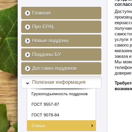
соглас
Доступн
Главная
произво
евроасс
Про EPAL
получае
самосто
услуги 
Новые поддоны
самого 
магазин
Поддоны БУ
заказа 
Мы може
телефон
Доставка поддонов
доверие
Полезная информация
Требует
возникн
Грузоподъемность поддонов
ГОСТ 9557-87
ГОСТ 9078-84
Статьи