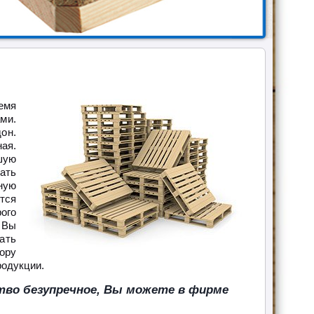
емя
ми.
он.
ая.
шую
ать
ную
тся
ого
 Вы
ать
ору
родукции.
ство безупречное, Вы можете в фирме
.