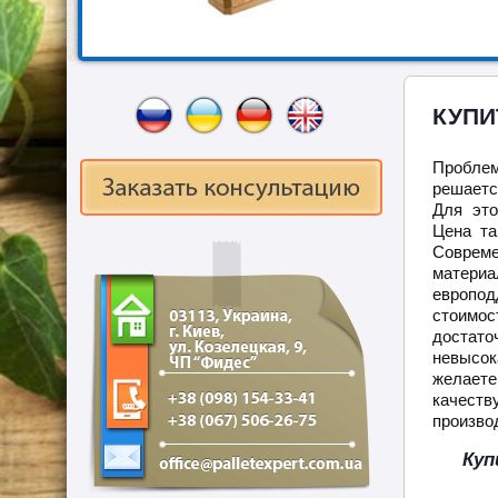
КУПИ
Проблем
решаетс
Для это
Цена та
Соврем
материа
европод
стоимос
достато
невысок
желает
качест
произво
Куп