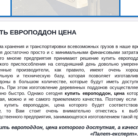
ТЬ ЕВРОПОДДОН ЦЕНА
а хранения и транспортировки всевозможных грузов в наше вр
я достаточно просто и с минимальными финансовыми затрата
го многие предприятия принимают решение купить европодд
кого приспособления на сегодняшний день довольно умеренн
енные производители, как правило, имеют очень хоро
льную и техническую базу, которая позволяет изготавлив
доны в большом количестве, которые будут иметь доступ
ть. При этом изготовление деревянных поддонов осуществляе
чно быстро. Однако сегодня
купить европоддон, цена
котор
ая, можно и не самого приемлемого качества. Поэтому если
е купить европоддон, цена которого будет соответствов
ву, то Вам стоит очень внимательно отнестись к выб
дственного предприятия, занимающегося изготовлением такой п
ить европоддон, цена которого доступная, а каче
«Палет-експерт»