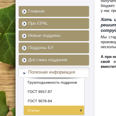
получи
бюджет.
у нас п
Главная
Хоть ц
Про EPAL
решит
сотруд
Новые поддоны
Мы стар
произво
несколь
Поддоны БУ
А при н
Доставка поддонов
свой с
вмести
Полезная информация
Грузоподъемность поддонов
ГОСТ 9557-87
ГОСТ 9078-84
Статьи