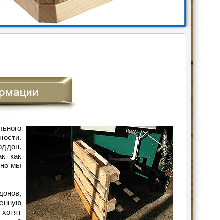
льного
ности.
оддон.
ак как
 но мы
донов,
енную
хотят