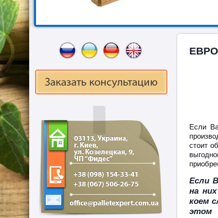
ЕВРО
Если Ва
производ
стоит о
выгодно
приобрес
Если В
на ни
коем с
этом 