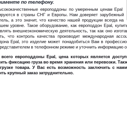
тименте по телефону.
сококачественные европоддоны по умеренным ценам Epal
ируются в страны СНГ и Европы. Нам доверяет зарубежный
тель, а это значит, что качество нашей продукции всегда на
шем уровне. Такое оборудование, как европоддон Epal, купит
влять внешнеэкономическую деятельность, так как оно изгот
ть, что контроль качества производит международная ассо
дона Epal, это изделие может понадобиться Вам в профессио
редставителем в телефонном режиме и уточнить информацию об 
 всего европоддоны Epal, цена которых является доступ
ить фиксацию груза во время хранения или перевозки. Так
грузке товара. У Вас есть возможность заключить с нам
ть крупный заказ затруднительно.