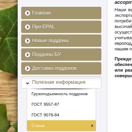
ассор
Наши вы
Главная
экспорт
потреби
Про EPAL
высочай
осущест
учитыва
Новые поддоны
европод
нашим п
Поддоны БУ
Прежде
обеспеч
Доставка поддонов
или раз
соверши
Полезная информация
Грузоподъемность поддонов
ГОСТ 9557-87
ГОСТ 9078-84
Статьи