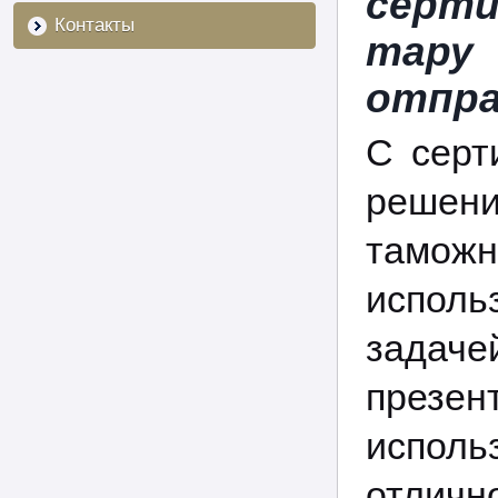
серт
Контакты
тару
отпра
С серт
решен
тамо
испол
задаче
презен
исполь
отличн