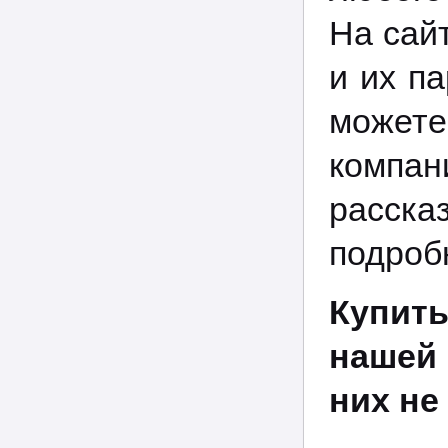
На сай
и их п
можете
компа
расск
подроб
Купит
нашей
них не