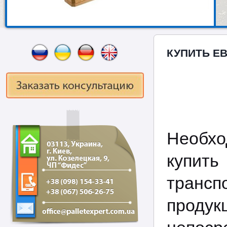
КУПИТЬ Е
Необх
купит
транс
проду