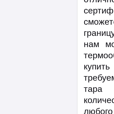
сертиф
сможет
границ
нам м
термоо
купить
требуе
тара 
колич
любого